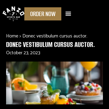
Skip
to
ORDER NOW
Menu
content
Home
>
Donec vestibulum cursus auctor.
DONEC VESTIBULUM CURSUS AUCTOR.
October 23, 2023